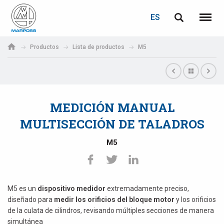
ACCEDER
RECUPERACIÓN DE CONTRASEÑA
ES
English
Menú
Marposs
Deutsch
Productos
Lista de productos
M5
S.p.A.
Correo electrónico
Italiano
Français
MEDICIÓN MANUAL
Contraseña
Español
MULTISECCIÓN DE TALADROS
日本語 (Japanese)
M5
中文 (Chinese)
한국어 (Korean)
M5 es un
dispositivo medidor
extremadamente preciso,
Si aún no está registrado, puede hacerlo ahora: ¡es gratis!
diseñado para
medir los orificios del bloque motor
y los orificios
de la culata de cilindros, revisando múltiples secciones de manera
Haga clic aquí
simultánea