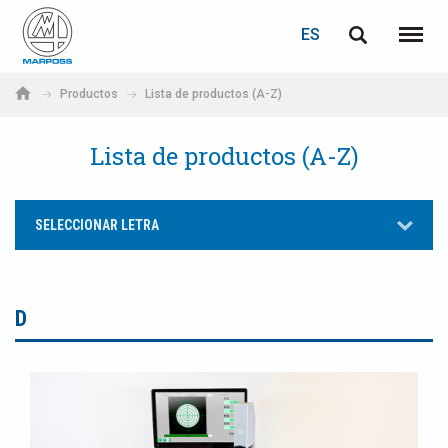
ACCEDER
RECUPERACIÓN DE CONTRASEÑA
ES
English
Menú
Marposs
Deutsch
Productos
Lista de productos (A-Z)
S.p.A.
Correo electrónico
Italiano
Lista de productos (A-Z)
Français
Contraseña
SELECCIONAR LETRA
Español
日本語 (Japanese)
D
中文 (Chinese)
한국어 (Korean)
Si aún no está registrado, puede hacerlo ahora: ¡es gratis!
Haga clic aquí