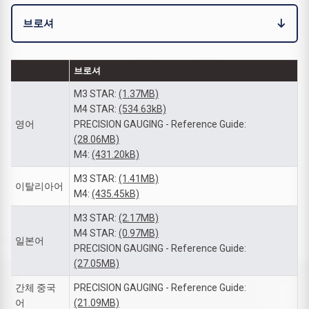
브로셔
브로셔
M3 STAR:
(1.37MB)
M4 STAR:
(534.63kB)
영어
PRECISION GAUGING - Reference Guide:
(28.06MB)
M4:
(431.20kB)
M3 STAR:
(1.41MB)
이탈리아어
M4:
(435.45kB)
M3 STAR:
(2.17MB)
M4 STAR:
(0.97MB)
일본어
PRECISION GAUGING - Reference Guide:
(27.05MB)
간체 중국
PRECISION GAUGING - Reference Guide:
어
(21.09MB)