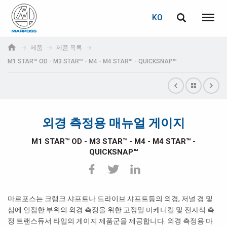
로그인
비밀번호 복구
KO
English
메뉴
Marposs
Deutsch
제품
제품 목록
S.p.A.
M1 STAR™ OD - M3 STAR™ - M4 - M4 STAR™ - QUICKSNAP™
이메일
Italiano
Français
비밀번호
Español
외경 측정용 매뉴얼 게이지
日本語 (Japanese)
M1 STAR™ OD - M3 STAR™ - M4 - M4 STAR™ -
QUICKSNAP™
中文 (Chinese)
한국어 (Korean)
마르포스는 크랭크 샤프트나 드라이브 샤프트등의 외경, 저널 경 및
아직 등록하지 않으셨다면, 지금 무료로 등록하실 수 있습니다!
심에 인접한 부위의 외경 측정을 위한 고정밀 미케니컬 및 전자식 측
여기를 클릭하십시오!
정 트랜스듀서 타입의 게이지 제품군을 제공합니다. 외경 측정용 마