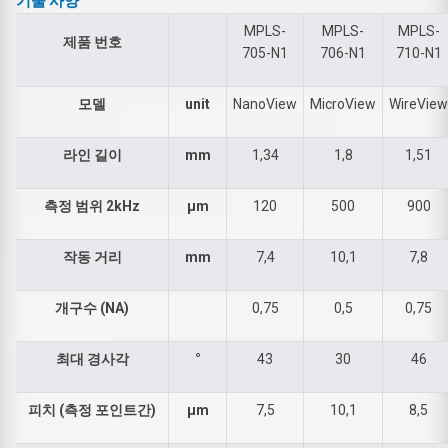
기술 사양
MPLS-
MPLS-
MPLS-
제품 번호
705-N1
706-N1
710-N1
모델
unit
NanoView
MicroView
WireView
라인 길이
mm
1,34
1,8
1,51
측정 범위 2kHz
µm
120
500
900
작동 거리
mm
7,4
10,1
7,8
개구수 (NA)
0,75
0,5
0,75
최대 경사각
°
43
30
46
피치 (측정 포인트간)
µm
7,5
10,1
8,5