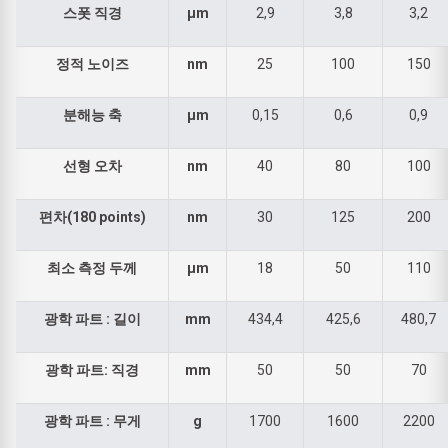
스폿 직경
µm
2,9
3,8
3,2
정적 노이즈
nm
25
100
150
분해능 축
µm
0,15
0,6
0,9
선형 오차
nm
40
80
100
편차(180 points)
nm
30
125
200
최소 측정 두께
µm
18
50
110
광학 파트 : 길이
mm
434,4
425,6
480,7
광학 파트: 직경
mm
50
50
70
광학 파트 : 무게
g
1700
1600
2200