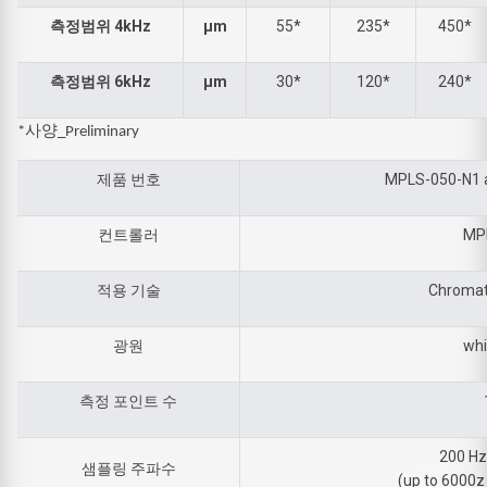
측정범위 4kHz
µm
55*
235*
450*
측정범위 6kHz
µm
30*
120*
240*
*사양_Preliminary
제품 번호
MPLS-050-N1 
컨트롤러
MP
적용 기술
Chromat
광원
whi
측정 포인트 수
200 Hz
샘플링 주파수
(up to 6000z