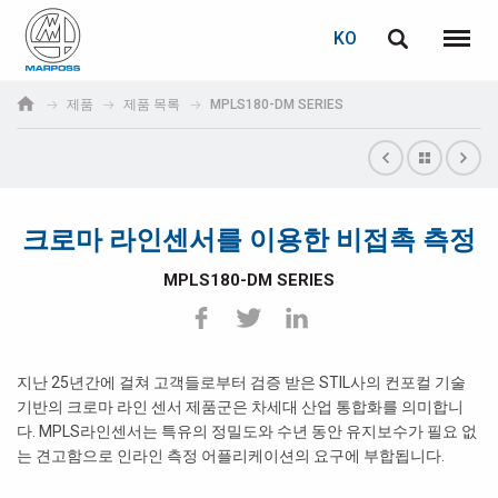
로그인
비밀번호 복구
KO
English
메뉴
Marposs
Deutsch
제품
제품 목록
MPLS180-DM SERIES
S.p.A.
이메일
Italiano
Français
크로마 라인센서를 이용한 비접촉 측정
비밀번호
Español
MPLS180-DM SERIES
日本語 (Japanese)
中文 (Chinese)
지난 25년간에 걸쳐 고객들로부터 검증 받은 STIL사의 컨포컬 기술
기반의 크로마 라인 센서 제품군은 차세대 산업 통합화를 의미합니
한국어 (Korean)
다. MPLS라인센서는 특유의 정밀도와 수년 동안 유지보수가 필요 없
아직 등록하지 않으셨다면, 지금 무료로 등록하실 수 있습니다!
는 견고함으로 인라인 측정 어플리케이션의 요구에 부합됩니다.
여기를 클릭하십시오!