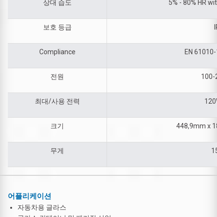
상대 습도
5% - 80% HR wi
보호 등급
I
Compliance
EN 61010-
전원
100-
최대/사용 전력
12
크기
448,9mm x 
무게
1
어플리케이션
자동차용 글라스