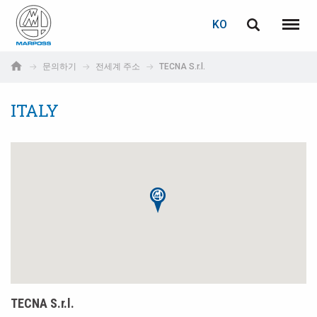
로그인
비밀번호 복구
KO
English
메뉴
Marposs
Deutsch
문의하기
전세계 주소
TECNA S.r.l.
S.p.A.
이메일
Italiano
ITALY
Français
비밀번호
Español
日本語 (Japanese)
中文 (Chinese)
한국어 (Korean)
아직 등록하지 않으셨다면, 지금 무료로 등록하실 수 있습니다!
TECNA S.r.l.
여기를 클릭하십시오!