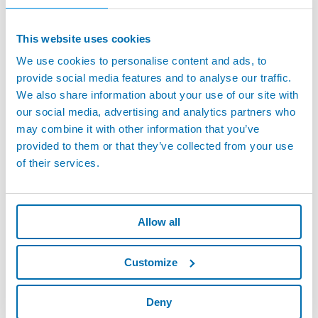
マーポスブースでは、
電気自動車
業界における要求の厳しい品質
管理プロセス向けに設計された多くの新しいソリューションを展
This website uses cookies
示します。マーポスのアプリケーションは、ヘアピンからロータ
We use cookies to personalise content and ads, to
ーおよびステーター、シングルバッテリーセルからフルバッテリ
provide social media features and to analyse our traffic.
ーパックまで、電動パワートレインのすべての主要コンポーネン
We also share information about your use of our site with
トの測定、検査、およびテストのニーズを満たすことができま
our social media, advertising and analytics partners who
す。
may combine it with other information that you’ve
最後に、マーポスは、革新性と効率性を組み合わせ、マーケット
provided to them or that they’ve collected from your use
内における他ソリューションと比較し50倍以上も高速に測定値を
of their services.
取得できる新しい独自のセンサーネットワークである
SmartNet
も
展示します。
マーポスブース（
ホール3、スタンド3301
）で皆様をお待ち申し上
Allow all
げております。
Customize
Deny