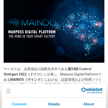
マーポスは、品質保証の国際見本市である
第34回 Control
Stuttgart 2022（ドイツ）
に出展し、Marposs Digital Platformで
ある
MAINDO（マインド）
における、品質管理および管理ソフト
ウェアの一部であるQuarta EVO CAQを紹介します。前例のないニ
ューラルネットワークであるMAINDOは、製造プロセスに関する深
い知見と、製造現場およびそれ以降の工程での測定、テスト、モ
ニタリング、管理、品質保証の迅速かつ正確なデータ取得とを組
Consent
Details
About
み合わせて、全体的な生産モニタリングビューを実現します。