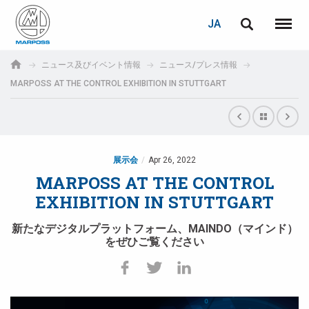
ログイン
PASSWORD RECOVERY
JA
English
メニュ
Marposs
Deutsch
ニュース及びイベント情報
ニュース/プレス情報
S.p.A.
MARPOSS AT THE CONTROL EXHIBITION IN STUTTGART
E-mail
Italiano
Français
パスワード
Español
展示会
Apr 26, 2022
MARPOSS AT THE CONTROL
日本語 (Japanese)
EXHIBITION IN STUTTGART
中文 (Chinese)
新たなデジタルプラットフォーム、MAINDO（マインド）
をぜひご覧ください
한국어 (Korean)
未登録の場合、無料でご登録いただけます。
こちらをクリック