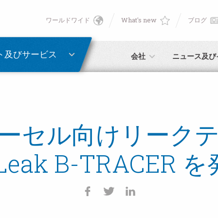
ワールドワイド
What's new
ブログ
English
Deutsch
ト及びサービス
会社
ニュース及び
Italiano
Français
ーセル向けリーク
Español
Leak B-TRACER 
日本語 (Japanese)
中文 (Chinese)
한국어 (Korean)