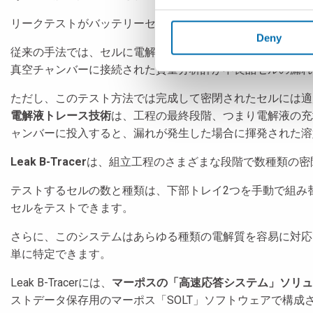
リークテストがバッテリーセル製造において重要な工程とな
Deny
従来の手法では、セルに電解質を充填して密封する前に
トレ
真空チャンバーに接続された質量分析計が不良品セルの漏れ
ただし、このテスト方法では完成して密閉されたセルには適
電解液トレース技術
は、工程の最終段階、つまり電解液の充
ャンバーに投入すると、漏れが発生した場合に揮発された溶
Leak B-Tracer
は、組立工程のさまざまな段階で数種類の密
テストするセルの数と種類は、下部トレイ2つを手動で組み替え
セルをテストできます。
さらに、このシステムはあらゆる種類の電解質を容易に対応できま
単に特定できます。
Leak B-Tracerには、
マーポスの「高速応答システム」ソリュ
ストデータ保存用のマーポス「SOLT」ソフトウェアで構成