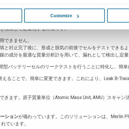
るのはこのためです。
Customize
ーサーガスとしてヘリウムを使用
し
真空チャンバー
内でテスト
を検出して定量化する方法です。
用できません。
填と封止完了後に、形成と脱気の前後でセルをテストできるよ
媒の成分を最適な質量分析計を用いて、漏れとして検出し定量
閉型バッテリーセルのリークテストを行うことに特化し、簡単
ることで、簡単に変更できます。これにより、Leak B-Tra
す。原子質量単位（Atomic Mass Unit, AMU）ス
ーション
が備わっています。このソリューションは、Merlin
されています。