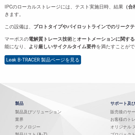
IPCのローカルストレージには、テスト実施日時、結果
（合
きます。
この設備は、
プロトタイプやパイロットラインでのリークテ
マーポスの
電解質トレース技術
と
オートメーションに関する
能になり、
より厳しいサイクルタイム要件
を満たすことがで
Leak B-TRACER 製品ページを見る
製品
サポート及
製品及びソリューション
販売後のサ
業界
お客様のト
テクノロジー
オリジナル 
製品リスト (A-Z)
プロジェク