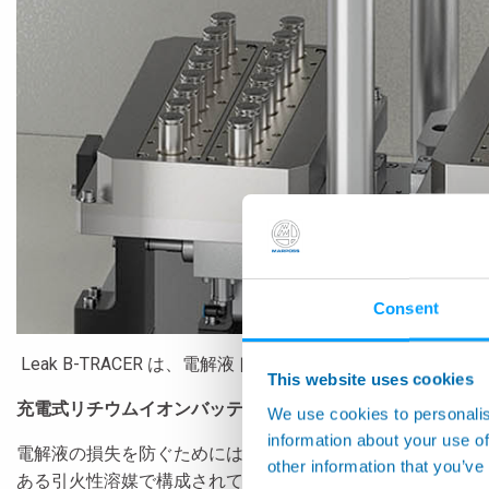
Consent
Leak B-TRACER は、電解液トレース技術による封
This website uses cookies
充電式リチウムイオンバッテリー
は、現在 E-モビリティ
We use cookies to personalis
information about your use of
電解液の損失を防ぐためには、バッテリーを完全に密閉する
other information that you’ve
ある引火性溶媒で構成されています。