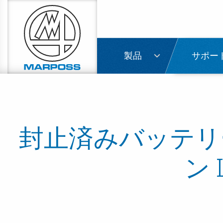
Marposs
S.p.A.
製品
サポー
封止済みバッテリ
ン 