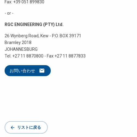
Fax: +39 051 899830
- or -
RGC ENGINEERING (PTY) Ltd.
26 Wynberg Road, Kew - P.O. BOX 39171
Bramley 2018
JOHANNESBURG
Tel. +27 11 8870800 - Fax +27 11 8877833
お問い合わせ
リストに戻る