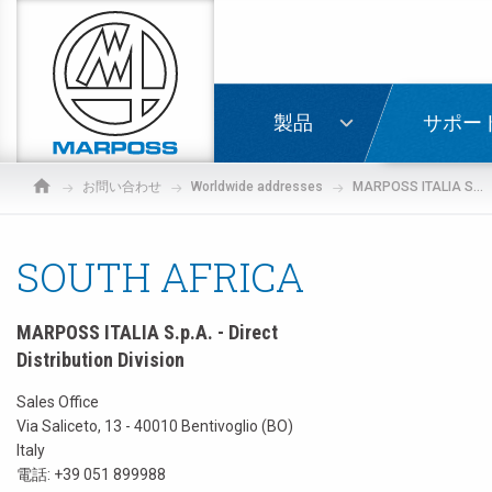
Marposs
S.p.A.
ログイ
製品
サポー
お問い合わせ
Worldwide addresses
MARPOSS ITALIA S.p.A. - Direct Distribution Division
SOUTH AFRICA
MARPOSS ITALIA S.p.A. - Direct
Distribution Division
Sales Office
Via Saliceto, 13 - 40010 Bentivoglio (BO)
Italy
電話:
+39 051 899988