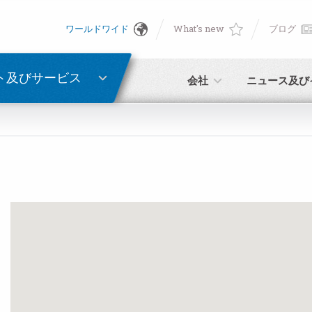
ワールドワイド
What's new
ブログ
English
ン
PASSWORD RECOVERY
Deutsch
ト及びサービス
会社
ニュース及び
Italiano
E-mail
Français
パスワード
Español
日本語 (Japanese)
中文 (Chinese)
未登録の場合、無料でご登録いただけます。
こちらをクリック
한국어 (Korean)