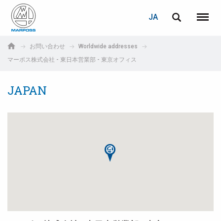
ログイン
PASSWORD RECOVERY
JA
English
メニュ
Marposs
Deutsch
お問い合わせ
Worldwide addresses
S.p.A.
マーポス株式会社 - 東日本営業部 - 東京オフィス
E-mail
Italiano
JAPAN
Français
パスワード
Español
日本語 (Japanese)
中文 (Chinese)
한국어 (Korean)
未登録の場合、無料でご登録いただけます。
こちらをクリック