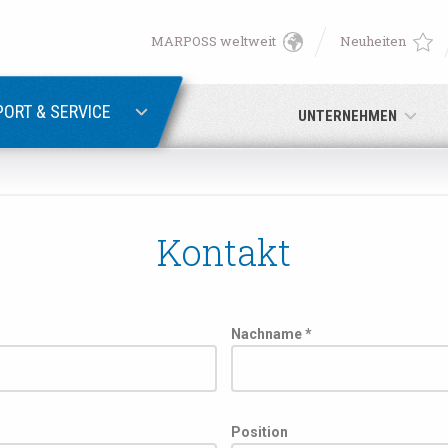
MARPOSS weltweit
Neuheiten
English
PASSWORTWIEDERHERSTELLUNG
Deutsch
ORT & SERVICE
UNTERNEHMEN
Italiano
E-Mail-Adresse
Français
Kontakt
Passwort
Español
日本語 (Japanese)
Nachname *
中文 (Chinese)
Sie noch nicht registriert sind, können Sie dies jetzt tun.
Hier kli
Position
한국어 (Korean)