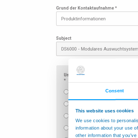
Grund der Kontaktaufnahme *
Subject
Um Ihre Nachricht direkt an die zustä
*
Consent
Luft-und Raumfahrt
Überwachung von Werkzeugmasc
This website uses cookies
Handmessgeräte und Messkompo
We use cookies to personalis
information about your use of
Handmessgabeln
other information that you’ve