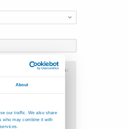
iste bitte ein Anwendungsgebiet aus.:
About
chinen
köpfe
und Spezialeinrichtungen
se our traffic. We also share
ers who may combine it with
 services.