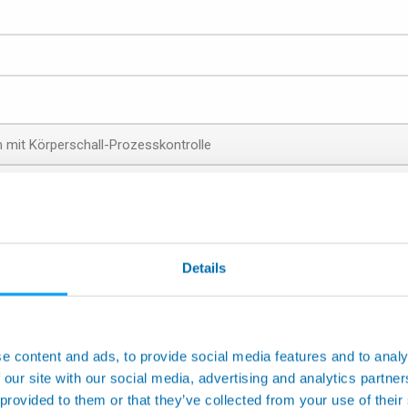
ndige Abteilung weiterleiten zu können, wählen Sie in der folgenden L
Details
Anwendung an Werkzeugmas
hinen
Flexible berührungslose Mess
nenten für SPC-Prüfungen
Automatische Messmaschinen 
e content and ads, to provide social media features and to analy
 our site with our social media, advertising and analytics partn
Prüfungen und Tests
 provided to them or that they’ve collected from your use of their