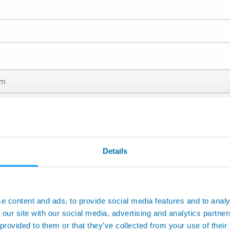
ndige Abteilung weiterleiten zu können, wählen Sie in der folgenden L
Details
Anwendung an Werkzeugmas
hinen
Flexible berührungslose Mess
nenten für SPC-Prüfungen
Automatische Messmaschinen 
e content and ads, to provide social media features and to analy
 our site with our social media, advertising and analytics partn
Prüfungen und Tests
 provided to them or that they’ve collected from your use of their