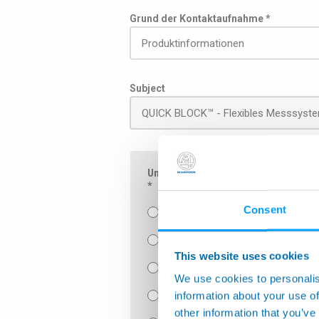
Grund der Kontaktaufnahme *
Subject
Um Ihre Nachricht direkt an die zustä
*
Consent
Luft-und Raumfahrt
Überwachung von Werkzeugmasc
This website uses cookies
Handmessgeräte und Messkompo
We use cookies to personalis
information about your use of
Handmessgabeln
other information that you’ve