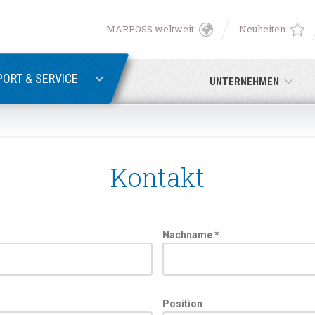
MARPOSS weltweit
Neuheiten
English
PASSWORTWIEDERHERSTELLUNG
Deutsch
ORT & SERVICE
UNTERNEHMEN
Italiano
E-Mail-Adresse
Français
Kontakt
Passwort
Español
日本語 (Japanese)
Nachname *
中文 (Chinese)
Sie noch nicht registriert sind, können Sie dies jetzt tun.
Hier kli
Position
한국어 (Korean)