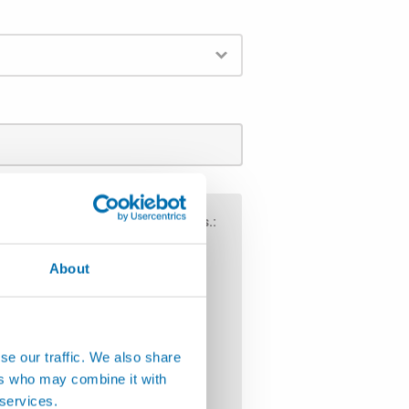
iste bitte ein Anwendungsgebiet aus.:
About
chinen
köpfe
und Spezialeinrichtungen
se our traffic. We also share
ers who may combine it with
 services.