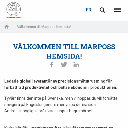
LOGIN
PASSWORD RECOVERY
FR
English
Menu
Marposs
Deutsch
Välkommen till Marposs hemsida!
S.p.A.
Adresse électronique
Italiano
VÄLKOMMEN TILL MARPOSS
Français
HEMSIDA!
Password
Español
日本語 (Japanese)
Ledade global leverantör av precisionsmätutrustning för
förbättrad produktivitet och bättre ekonomi i produktionen.
中文 (Chinese)
Tyvärr finns den inte på Svenska, men vi hoppas du vill forsätta
navigera på Engelska genom menyn på denna sida.
한국어 (Korean)
Andra tillgängliga språk visas uppe i högra hörnet.
If you are not yet registered, you may do it now: it is free!
Click here!