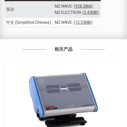
M2 WAVE:
(928.28kB)
英语
M2 ELECTRON:
(2.43MB)
中文 (Simplified Chinese)
M2 WAVE:
(12.53MB)
相关产品