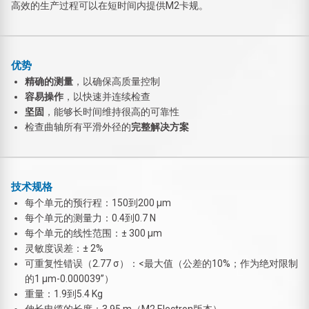
高效的生产过程可以在短时间内提供M2卡规。
优势
精确的测量
，以确保高质量控制
容易操作
，以快速并连续检查
坚固
，能够长时间维持很高的可靠性
检查曲轴所有平滑外径的
完整解决方案
技术规格
每个单元的预行程：150到200 μm
每个单元的测量力：0.4到0.7 N
每个单元的线性范围：± 300 μm
灵敏度误差：± 2%
可重复性错误（2.77 σ）：<最大值（公差的10%；作为绝对限制
的1 μm-0.000039”）
重量：1.9到5.4 Kg
伸长电缆的长度：3.95 m（M2 Electron版本）