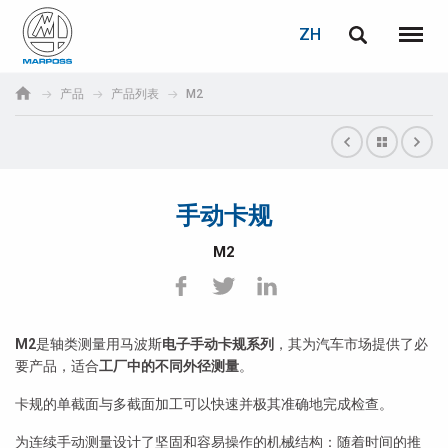
登录
密码重置
ZH
English
菜单
Marposs
Deutsch
产品
产品列表
M2
S.p.A.
电子邮箱
Italiano
Français
手动卡规
密码
Español
M2
日本語 (Japanese)
中文 (Chinese)
M2
是轴类测量用马波斯
电子手动卡规系列
，其为汽车市场提供了必
要产品，适合
工厂中的不同外径测量
。
한국어 (Korean)
卡规的单截面与多截面加工可以快速并极其准确地完成检查。
如您尚未注册，可立即免费注册！
点击此处！
为连续手动测量设计了坚固和容易操作的机械结构：随着时间的推