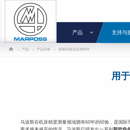
Marposs
S.p.A.
登录
产品
支持与
产品
产品列表
探测和激光应用软件
用于
马波斯在机床精度测量领域拥有60年的经验，是国
要求越来越高的情况，马波斯已研发出一系列
新软件