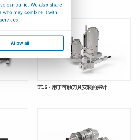
序
se our traffic. We also share
ers who may combine it with
 services.
Allow all
TLS - 用于可触刀具安装的探针