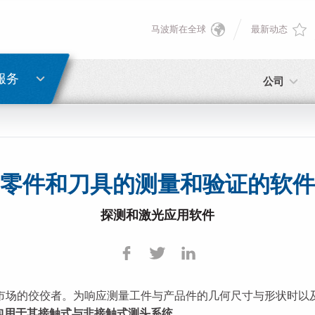
马波斯在全球
最新动态
English
密码重置
Deutsch
服务
公司
Italiano
电子邮箱
Français
零件和刀具的测量和验证的软件
密码
Español
探测和激光应用软件
日本語 (Japanese)
中文 (Chinese)
际市场的佼佼者。为响应测量工件与产品件的几何尺寸与形状时以
如您尚未注册，可立即免费注册！
点击此处！
한국어 (Korean)
包用于其接触式与非接触式测头系统
。