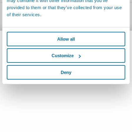
may combine it with other information that you’ve
provided to them or that they’ve collected from your use
of their services.
DESCARGAR
Allow all
Customize
Deny