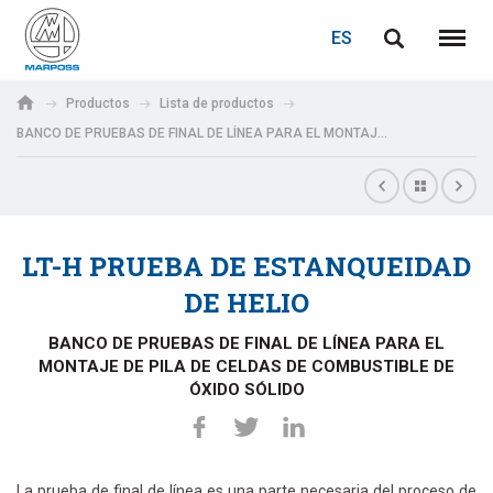
ACCEDER
RECUPERACIÓN DE CONTRASEÑA
ES
English
Menú
Marposs
Deutsch
Productos
Lista de productos
S.p.A.
BANCO DE PRUEBAS DE FINAL DE LÍNEA PARA EL MONTAJE DE PILA DE CELDAS DE COMBUSTIBLE DE ÓXIDO SÓLIDO
Correo electrónico
Italiano
Français
Contraseña
Español
LT-H PRUEBA DE ESTANQUEIDAD
DE HELIO
日本語 (Japanese)
BANCO DE PRUEBAS DE FINAL DE LÍNEA PARA EL
中文 (Chinese)
MONTAJE DE PILA DE CELDAS DE COMBUSTIBLE DE
ÓXIDO SÓLIDO
한국어 (Korean)
Si aún no está registrado, puede hacerlo ahora: ¡es gratis!
Haga clic aquí
La prueba de final de línea es una parte necesaria del proceso de