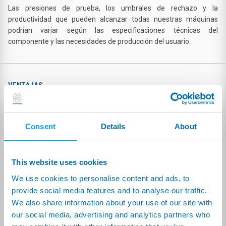
Las presiones de prueba, los umbrales de rechazo y la
productividad que pueden alcanzar todas nuestras máquinas
podrían variar según las especificaciones técnicas del
componente y las necesidades de producción del usuario.
VENTAJAS
Evaluación de la calidad del producto, estabilidad y rendimiento
del proceso productivo.
Detección confiable de unidades fallidas, reducción de la tasa
Consent
Details
About
de rechazo y maximización de la salida.
Certeza de que las pilas se producen de acuerdo con las
especificaciones y normas adecuadas.
This website uses cookies
Indicación de cuándo comenzar a solucionar problemas para
reducir las tasas de falla.
We use cookies to personalise content and ads, to
Experiencia adquirida en un nuevo segmento de mercado
provide social media features and to analyse our traffic.
significativamente creciente para apoyar a otros clientes en el
We also share information about your use of our site with
desarrollo de proyectos similares.
our social media, advertising and analytics partners who