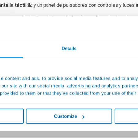
talla táctil;&;
y un panel de pulsadores con controles y luces i
or
o por el
robot
en la base de la cámara de vacío. La
cámar
as en la cámara de vacío sellan la base de la camisa y separan
c
 de agua también se evacúa y posteriormente presurizan con el 
Details
de la camisa, el sistema es capaz de detectar la
fuga
del
co
ambos circuitos.
e content and ads, to provide social media features and to analy
as importantes midiendo la caída de presión en el circuito de ag
 our site with our social media, advertising and analytics partn
uctividad que pueden alcanzar todas nuestras máquinas podrían 
 provided to them or that they’ve collected from your use of their
Customize