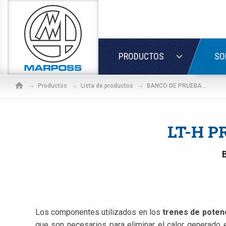
Marposs
S.p.A.
ACCED
PRODUCTOS
SO
Productos
Lista de productos
BANCO DE PRUEBAS DE HELIO PARA MOTOR ELÉCTRICO
LT-H P
Los componentes utilizados en los
trenes de potenc
Si a
que son necesarios para eliminar el calor generado 