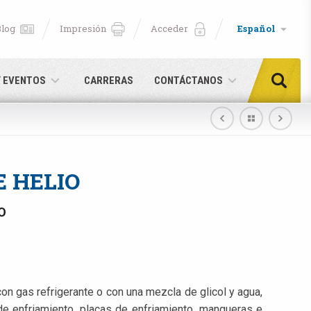
Blog
Impresión
Acceder
Español
Y EVENTOS
CARRERAS
CONTÁCTANOS
E HELIO
O
 con gas refrigerante o con una mezcla de glicol y agua,
aquí
de enfriamiento, placas de enfriamiento, mangueras e