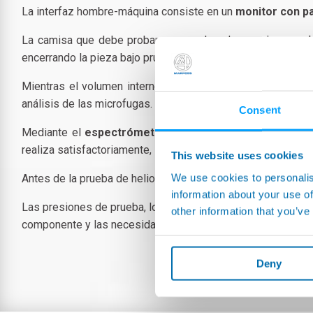
La interfaz hombre-máquina consiste en un
monitor con pan
La camisa que debe probarse es colocada por el
operad
encerrando la pieza bajo prueba dentro. Las juntas integrad
Mientras el volumen interno se pone al vacío, el circuito
análisis de las microfugas.
Consent
Mediante el
espectrómetro de masas
conectado dentro 
realiza satisfactoriamente, se descarga el gas trazador de 
This website uses cookies
We use cookies to personalis
Antes de la prueba de helio, se realiza una búsqueda de fug
information about your use of
Las presiones de prueba, los umbrales de rechazo y la prod
other information that you’ve
componente y las necesidades de producción del usuario.
Deny