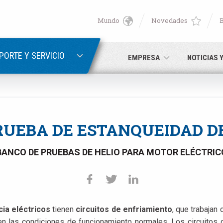
Mundo
Novedades
English
ER
RECUPERACIÓN DE CONTRASEÑA
Deutsch
PORTE Y SERVICIO
EMPRESA
NOTICIAS 
Italiano
Correo electrónico
Français
RUEBA DE ESTANQUEIDAD D
Contraseña
Español
BANCO DE PRUEBAS DE HELIO PARA MOTOR ELÉCTRIC
日本語 (Japanese)
中文 (Chinese)
ia eléctricos
tienen
circuitos de enfriamiento
, que trabajan
ún no está registrado, puede hacerlo ahora: ¡es gratis!
Haga clic 
한국어 (Korean)
en las condiciones de funcionamiento normales. Los circuitos 