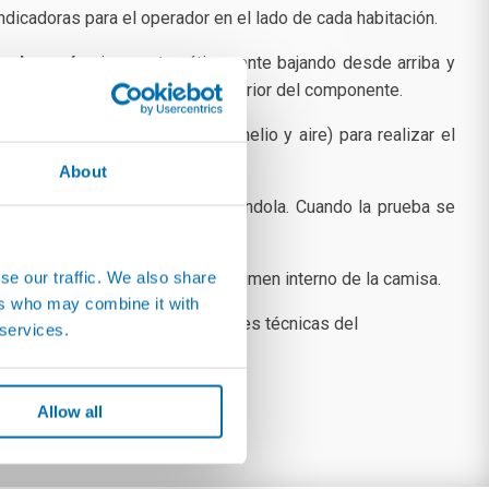
ndicadoras para el operador en el lado de cada habitación.
a de vacío
cierra automáticamente bajando desde arriba y
ircuito de agua
del volumen interior del componente.
gas trazados (mezcla de 10% helio y aire) para realizar el
About
mponente bajo análisis
, midiéndola. Cuando la prueba se
se our traffic. We also share
ua durante la evacuación del volumen interno de la camisa.
ers who may combine it with
variar según las especificaciones técnicas del
 services.
Allow all