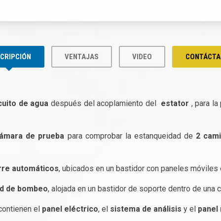
CRIPCIÓN
VENTAJAS
VIDEO
CONTÁCTA
cuito de agua
después del acoplamiento del
estator
, para l
ámara de prueba
para comprobar la estanqueidad de
2
cami
rre
automáticos
, ubicados en un bastidor con paneles móviles 
ad de bombeo
, alojada en un bastidor de soporte dentro de una 
 contienen el
panel eléctrico
, el
sistema de análisis
y el
panel