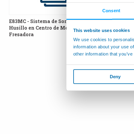
Consent
E83MC - Sistema de Sondeo para
E88 - Sist
Husillo en Centro de Mecanizado y
Máquinas 
This website uses cookies
Fresadora
Herramien
We use cookies to personalis
information about your use of
other information that you’ve
Deny