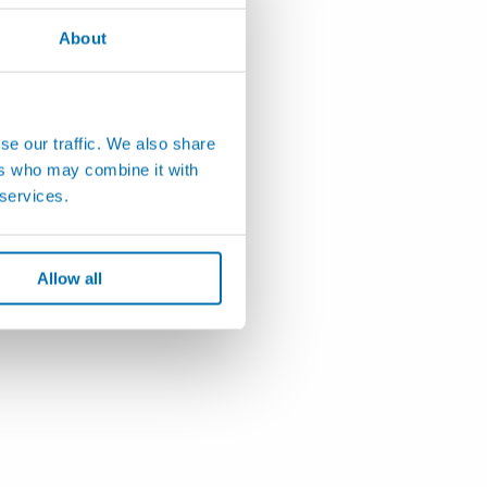
About
isión por
 de Piezas
amientas
se our traffic. We also share
o
ers who may combine it with
 services.
Allow all