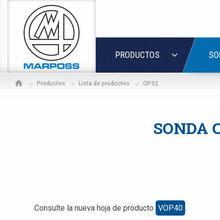
Marposs
S.p.A.
ACCED
PRODUCTOS
SO
Productos
Lista de productos
OP32
SONDA 
Consulte la nueva hoja de producto
VOP40
.
Si a