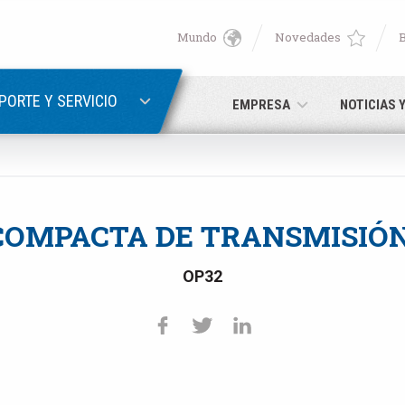
Mundo
Novedades
English
ER
RECUPERACIÓN DE CONTRASEÑA
Deutsch
PORTE Y SERVICIO
EMPRESA
NOTICIAS 
Italiano
Correo electrónico
Français
COMPACTA DE TRANSMISIÓN
Contraseña
Español
OP32
日本語 (Japanese)
中文 (Chinese)
ún no está registrado, puede hacerlo ahora: ¡es gratis!
Haga clic 
한국어 (Korean)