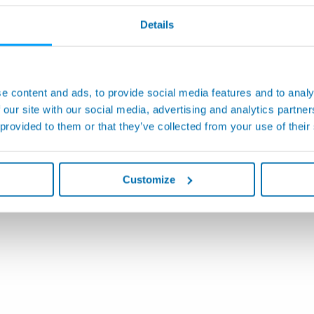
Details
ema de Sondeo para
WRS - Sistema de Transm
con Cambio Manual de
Radio para la Inspección
ta
y Configuración de Herr
e content and ads, to provide social media features and to analy
en Centros de Mecanizad
 our site with our social media, advertising and analytics partn
 provided to them or that they’ve collected from your use of their
Customize