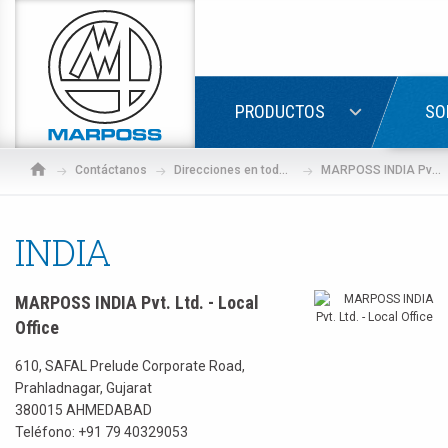
Marposs
S.p.A.
ACCED
PRODUCTOS
SO
Contáctanos
Direcciones en todo el mundo
MARPOSS INDIA Pvt. Ltd. - Local Office
INDIA
MARPOSS INDIA Pvt. Ltd. - Local
Office
610, SAFAL Prelude Corporate Road,
Prahladnagar, Gujarat
380015 AHMEDABAD
Si a
Teléfono:
+91 79 40329053