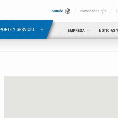
Mundo
Novedades
English
ER
RECUPERACIÓN DE CONTRASEÑA
Deutsch
PORTE Y SERVICIO
EMPRESA
NOTICIAS 
Italiano
Correo electrónico
Français
Contraseña
Español
日本語 (Japanese)
中文 (Chinese)
ún no está registrado, puede hacerlo ahora: ¡es gratis!
Haga clic 
한국어 (Korean)