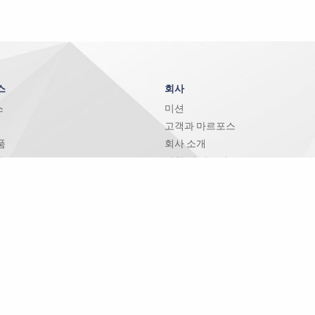
스
회사
스
미션
고객과 마르포스
품
회사 소개
리
연혁 및 네트워크
및 업그레이드
마르포스 그룹
터
사회적 책임 및 이행
지속 가능성
문의하기
전세계 주소
온라인 문의 양식