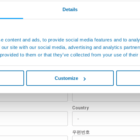
Details
e content and ads, to provide social media features and to analy
 our site with our social media, advertising and analytics partn
 provided to them or that they’ve collected from your use of their
정보를 요청하다
Customize
성
Country
우편번호