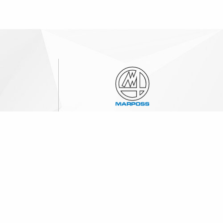
Marposs S.p.A.
Via Saliceto 13
40010 Bentivoglio (BO), 이탈리아