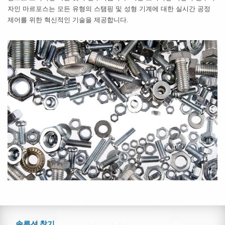
자인
마르포스는
모든
유형의
스탬핑
및
성형
기계에
대한
실시간
공정
제어를
위한
혁신적인
기술을
제공합니다
.
솔루션 찾기