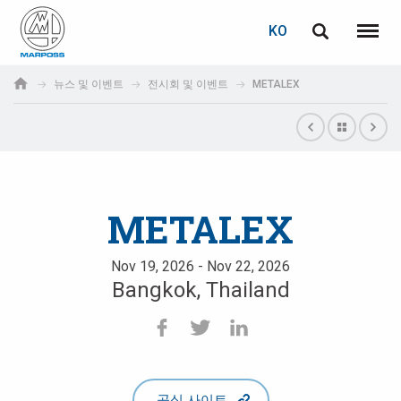
로그인
비밀번호 복구
KO
English
메뉴
Marposs
Deutsch
뉴스 및 이벤트
전시회 및 이벤트
METALEX
S.p.A.
이메일
Italiano
Français
비밀번호
Español
METALEX
日本語 (Japanese)
Nov 19, 2026 - Nov 22, 2026
Bangkok, Thailand
中文 (Chinese)
한국어 (Korean)
아직 등록하지 않으셨다면, 지금 무료로 등록하실 수 있습니다!
여기를 클릭하십시오!
공식 사이트