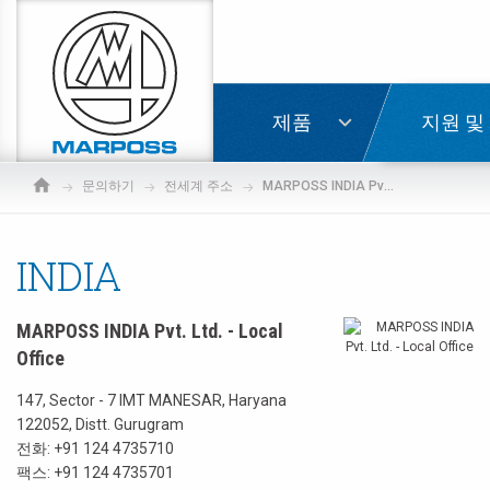
Marposs
S.p.A.
로그인
제품
지원 및
문의하기
전세계 주소
MARPOSS INDIA Pvt. Ltd. - Local Office
INDIA
MARPOSS INDIA Pvt. Ltd. - Local
Office
147, Sector - 7 IMT MANESAR, Haryana
122052, Distt. Gurugram
전화:
+91 124 4735710
팩스: +91 124 4735701