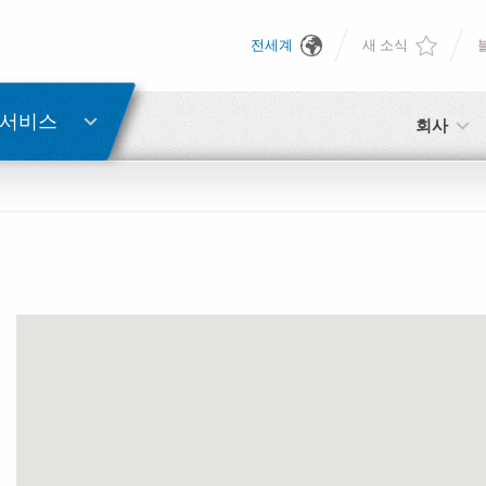
전세계
새 소식
English
비밀번호 복구
Deutsch
 서비스
회사
Italiano
이메일
Français
비밀번호
Español
日本語 (Japanese)
中文 (Chinese)
아직 등록하지 않으셨다면, 지금 무료로 등록하실 수 있습니다!
여기를 클릭하십시오!
한국어 (Korean)