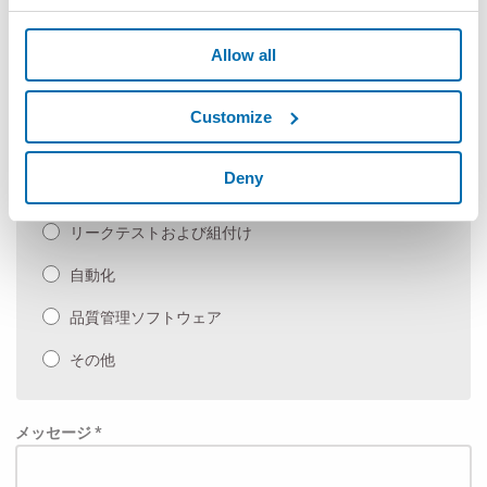
フレキシブルゲージ/非接触測定器
Allow all
手持ち式ゲージ、測定コンポーネント、SPC
測定マシンおよびアプリケーション
Customize
測定ベンチおよび自動測定機
Deny
検査およびテスト
リークテストおよび組付け
自動化
品質管理ソフトウェア
その他
メッセージ *