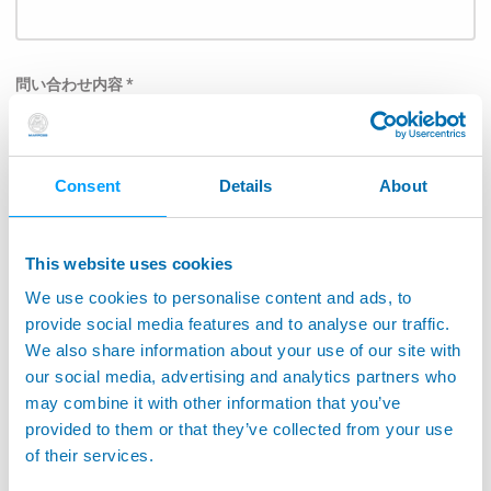
問い合わせ内容 *
Consent
Details
About
テーマ
This website uses cookies
We use cookies to personalise content and ads, to
下記のリストより、お問い合わせ内容を選択してくだ
provide social media features and to analyse our traffic.
さい。: *
We also share information about your use of our site with
our social media, advertising and analytics partners who
航空宇宙
may combine it with other information that you’ve
工作機械上のアプリケーション
provided to them or that they’ve collected from your use
of their services.
工作機械上のモニタリング