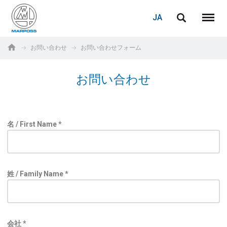
ログイン
PASSWORD RECOVERY
JA
English
メニュ
Marposs
Deutsch
お問い合わせ
お問い合わせフォーム
S.p.A.
E-mail
Italiano
お問い合わせ
Français
パスワード
Español
名 / First Name *
日本語 (Japanese)
中文 (Chinese)
姓 / Family Name *
한국어 (Korean)
未登録の場合、無料でご登録いただけます。
こちらをクリック
会社 *