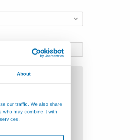
About
ン
定器
se our traffic. We also share
ers who may combine it with
ション
 services.