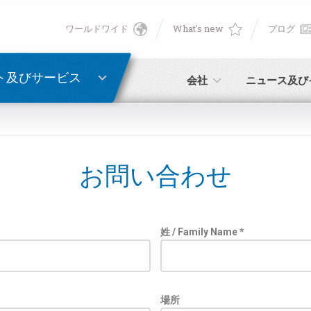
ワールドワイド
What's new
ブログ
English
ン
PASSWORD RECOVERY
Deutsch
ト及びサービス
会社
ニュース及び
Italiano
E-mail
Français
お問い合わせ
パスワード
Español
日本語 (Japanese)
姓 / Family Name *
中文 (Chinese)
未登録の場合、無料でご登録いただけます。
こちらをクリック
場所
한국어 (Korean)