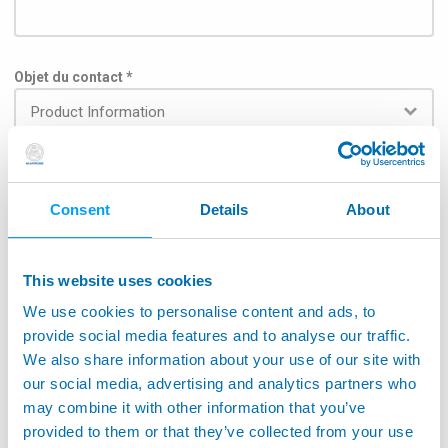
Objet du contact *
Subject
Consent
Details
About
This website uses cookies
Pour que le message puisse être transmis au service
We use cookies to personalise content and ads, to
concerné, veuillez sélectionner le champ d'application
dans la liste ci-dessous : *
provide social media features and to analyse our traffic.
We also share information about your use of our site with
Aérospatiale
our social media, advertising and analytics partners who
may combine it with other information that you’ve
Application sur machine-outils
provided to them or that they’ve collected from your use
Surveillance de machines-outils