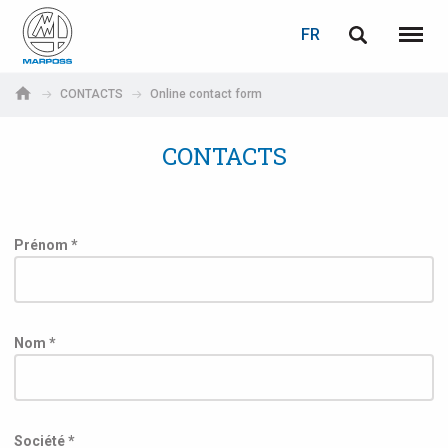
LOGIN
PASSWORD RECOVERY
FR
English
Menu
Marposs
Deutsch
CONTACTS
Online contact form
S.p.A.
Adresse électronique
Italiano
CONTACTS
Français
Password
Español
Prénom *
日本語 (Japanese)
中文 (Chinese)
Nom *
한국어 (Korean)
If you are not yet registered, you may do it now: it is free!
Click here!
Société *