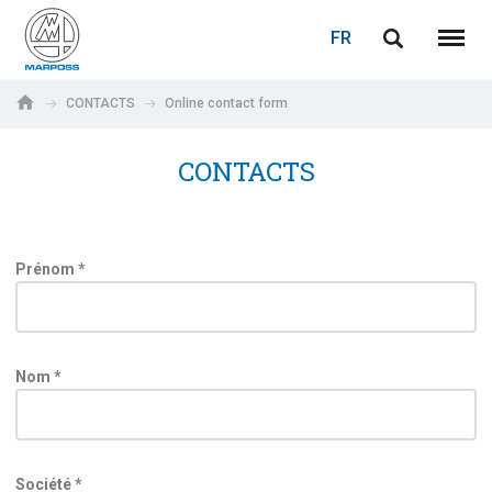
LOGIN
PASSWORD RECOVERY
FR
English
Menu
Marposs
Deutsch
CONTACTS
Online contact form
S.p.A.
Adresse électronique
Italiano
CONTACTS
Français
Password
Español
Prénom *
日本語 (Japanese)
中文 (Chinese)
Nom *
한국어 (Korean)
If you are not yet registered, you may do it now: it is free!
Click here!
Société *