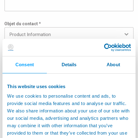
Objet du contact *
Subject
Consent
Details
About
This website uses cookies
Pour que le message puisse être transmis au service
We use cookies to personalise content and ads, to
concerné, veuillez sélectionner le champ d'application
dans la liste ci-dessous : *
provide social media features and to analyse our traffic.
We also share information about your use of our site with
Aérospatiale
our social media, advertising and analytics partners who
may combine it with other information that you’ve
Application sur machine-outils
provided to them or that they’ve collected from your use
Surveillance de machines-outils