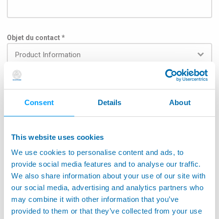
Objet du contact *
Subject
Consent
Details
About
This website uses cookies
Pour que le message puisse être transmis au service
We use cookies to personalise content and ads, to
concerné, veuillez sélectionner le champ d'application
dans la liste ci-dessous : *
provide social media features and to analyse our traffic.
We also share information about your use of our site with
Aérospatiale
our social media, advertising and analytics partners who
may combine it with other information that you’ve
Application sur machine-outils
provided to them or that they’ve collected from your use
Surveillance de machines-outils