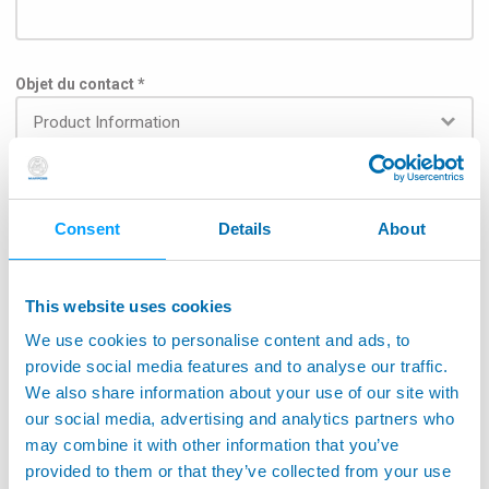
Objet du contact *
Subject
Consent
Details
About
This website uses cookies
Pour que le message puisse être transmis au service
We use cookies to personalise content and ads, to
concerné, veuillez sélectionner le champ d'application
dans la liste ci-dessous : *
provide social media features and to analyse our traffic.
We also share information about your use of our site with
Aérospatiale
our social media, advertising and analytics partners who
may combine it with other information that you’ve
Application sur machine-outils
provided to them or that they’ve collected from your use
Surveillance de machines-outils