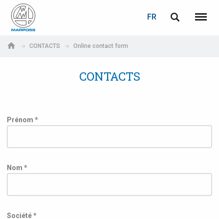
LOGIN
PASSWORD RECOVERY
FR
English
Menu
Marposs
Deutsch
CONTACTS
Online contact form
S.p.A.
Adresse électronique
Italiano
CONTACTS
Français
Password
Español
Prénom *
日本語 (Japanese)
中文 (Chinese)
Nom *
한국어 (Korean)
If you are not yet registered, you may do it now: it is free!
Click here!
Société *