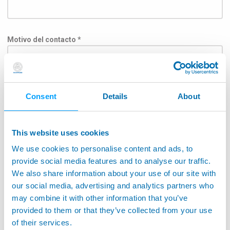
Motivo del contacto *
Argumento
Consent
Details
About
This website uses cookies
We use cookies to personalise content and ads, to
Para entregar el mensaje a la división correspondiente,
seleccione a continuación el campo de aplicación.: *
provide social media features and to analyse our traffic.
We also share information about your use of our site with
Aeroespacial
our social media, advertising and analytics partners who
may combine it with other information that you’ve
Aplicación para máquinas herramientas
provided to them or that they’ve collected from your use
Máquinas herramienta de seguimiento
of their services.