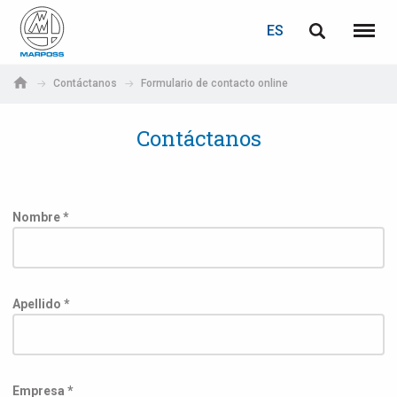
ACCEDER
RECUPERACIÓN DE CONTRASEÑA
ES
English
Menú
Marposs
Deutsch
Contáctanos
Formulario de contacto online
S.p.A.
Correo electrónico
Italiano
Contáctanos
Français
Contraseña
Español
Nombre *
日本語 (Japanese)
中文 (Chinese)
Apellido *
한국어 (Korean)
Si aún no está registrado, puede hacerlo ahora: ¡es gratis!
Haga clic aquí
Empresa *