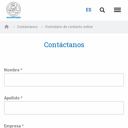
ACCEDER
RECUPERACIÓN DE CONTRASEÑA
ES
English
Menú
Marposs
Deutsch
Contáctanos
Formulario de contacto online
S.p.A.
Correo electrónico
Italiano
Contáctanos
Français
Contraseña
Español
Nombre *
日本語 (Japanese)
中文 (Chinese)
Apellido *
한국어 (Korean)
Si aún no está registrado, puede hacerlo ahora: ¡es gratis!
Haga clic aquí
Empresa *