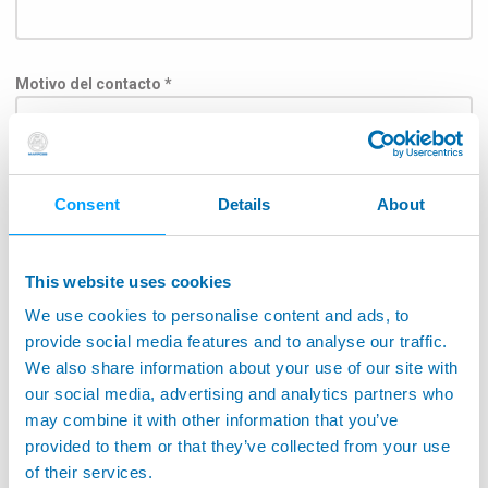
Motivo del contacto *
Argumento
Consent
Details
About
This website uses cookies
We use cookies to personalise content and ads, to
Para entregar el mensaje a la división correspondiente,
seleccione a continuación el campo de aplicación.: *
provide social media features and to analyse our traffic.
We also share information about your use of our site with
Aeroespacial
our social media, advertising and analytics partners who
may combine it with other information that you’ve
Aplicación para máquinas herramientas
provided to them or that they’ve collected from your use
Máquinas herramienta de seguimiento
of their services.