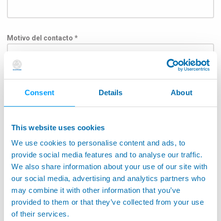
Motivo del contacto *
Argumento
Consent
Details
About
This website uses cookies
We use cookies to personalise content and ads, to
Para entregar el mensaje a la división correspondiente,
seleccione a continuación el campo de aplicación.: *
provide social media features and to analyse our traffic.
We also share information about your use of our site with
Aeroespacial
our social media, advertising and analytics partners who
may combine it with other information that you’ve
Aplicación para máquinas herramientas
provided to them or that they’ve collected from your use
Máquinas herramienta de seguimiento
of their services.