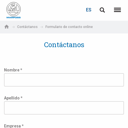
ACCEDER
RECUPERACIÓN DE CONTRASEÑA
ES
English
Menú
Marposs
Deutsch
Contáctanos
Formulario de contacto online
S.p.A.
Correo electrónico
Italiano
Contáctanos
Français
Contraseña
Español
Nombre *
日本語 (Japanese)
中文 (Chinese)
Apellido *
한국어 (Korean)
Si aún no está registrado, puede hacerlo ahora: ¡es gratis!
Haga clic aquí
Empresa *