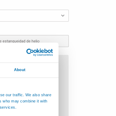
*
About
ramientas
es
 y aplicaciones especiales
se our traffic. We also share
ers who may combine it with
 services.