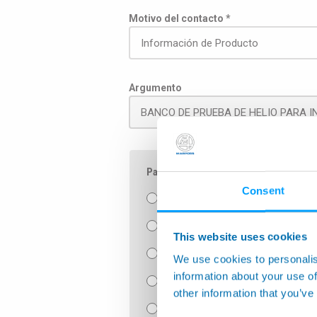
Motivo del contacto *
Argumento
Para entregar el mensaje a la divisió
Consent
Aeroespacial
Máquinas herramienta de seguim
This website uses cookies
Componentes manuales y de med
We use cookies to personalis
information about your use of
Calibres de banco manual
other information that you’ve
Prueba de estanqueidad y montaj