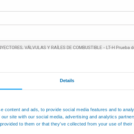
n correspondiente, seleccione a continuación el campo de aplicación.: 
Details
Aplicación para máquinas her
iento
Medidores sin contacto flexibl
ida SPC
Máquina de medida automática
e content and ads, to provide social media features and to analy
 our site with our social media, advertising and analytics partn
Inspección y prueba
 provided to them or that they’ve collected from your use of their
es
Automatismos