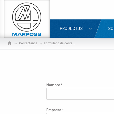
Marposs
S.p.A.
ACCED
PRODUCTOS
SO
Contáctanos
Formulario de contacto online
Nombre *
Si a
Empresa *