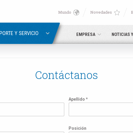
Mundo
Novedades
English
ER
RECUPERACIÓN DE CONTRASEÑA
Deutsch
PORTE Y SERVICIO
EMPRESA
NOTICIAS 
Italiano
Correo electrónico
Français
Contáctanos
Contraseña
Español
日本語 (Japanese)
Apellido *
中文 (Chinese)
ún no está registrado, puede hacerlo ahora: ¡es gratis!
Haga clic 
Posición
한국어 (Korean)