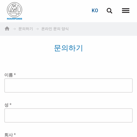
로그인
비밀번호 복구
KO
English
메뉴
Marposs
Deutsch
문의하기
온라인 문의 양식
S.p.A.
이메일
Italiano
문의하기
Français
비밀번호
Español
이름 *
日本語 (Japanese)
中文 (Chinese)
성 *
한국어 (Korean)
아직 등록하지 않으셨다면, 지금 무료로 등록하실 수 있습니다!
여기를 클릭하십시오!
회사 *