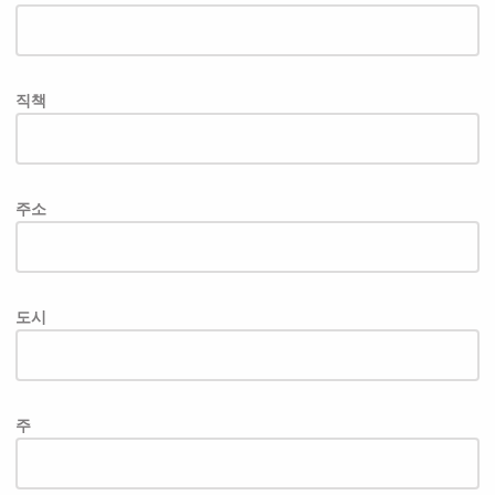
직책
주소
도시
주