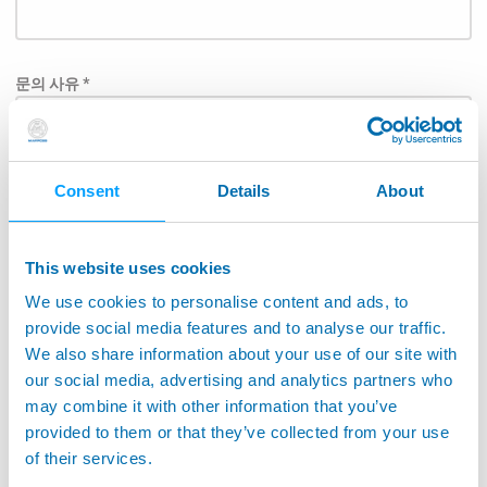
문의 사유 *
Consent
Details
About
Subject
This website uses cookies
We use cookies to personalise content and ads, to
담당자에게 직접 메시지가 전달될 수 있도록 아래 목록에
provide social media features and to analyse our traffic.
서 응용 분야를 선택하여 주십시오.: *
We also share information about your use of our site with
our social media, advertising and analytics partners who
항공우주
may combine it with other information that you’ve
공작기계어플리케이션
provided to them or that they’ve collected from your use
of their services.
공작기계 모니터링