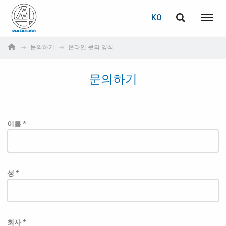
로그인
비밀번호 복구
KO
English
메뉴
Marposs
Deutsch
문의하기
온라인 문의 양식
S.p.A.
이메일
Italiano
문의하기
Français
비밀번호
Español
이름 *
日本語 (Japanese)
中文 (Chinese)
성 *
한국어 (Korean)
아직 등록하지 않으셨다면, 지금 무료로 등록하실 수 있습니다!
여기를 클릭하십시오!
회사 *