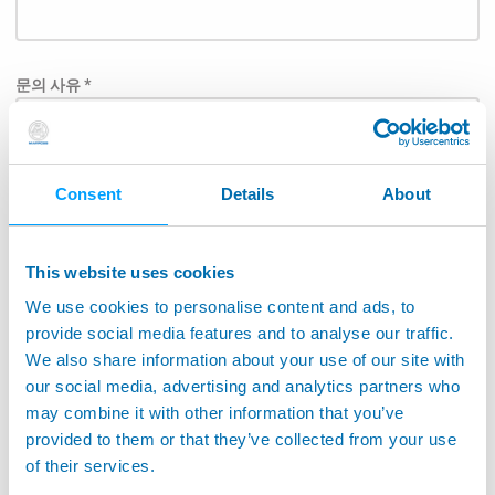
문의 사유 *
Consent
Details
About
Subject
This website uses cookies
We use cookies to personalise content and ads, to
담당자에게 직접 메시지가 전달될 수 있도록 아래 목록에
provide social media features and to analyse our traffic.
서 응용 분야를 선택하여 주십시오.: *
We also share information about your use of our site with
our social media, advertising and analytics partners who
항공우주
may combine it with other information that you’ve
공작기계어플리케이션
provided to them or that they’ve collected from your use
of their services.
공작기계 모니터링