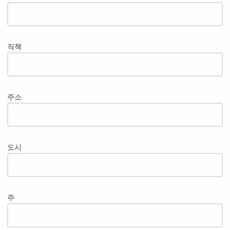
직책
주소
도시
주