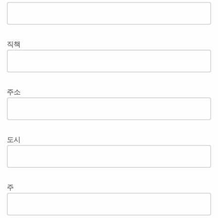
직책
주소
도시
주