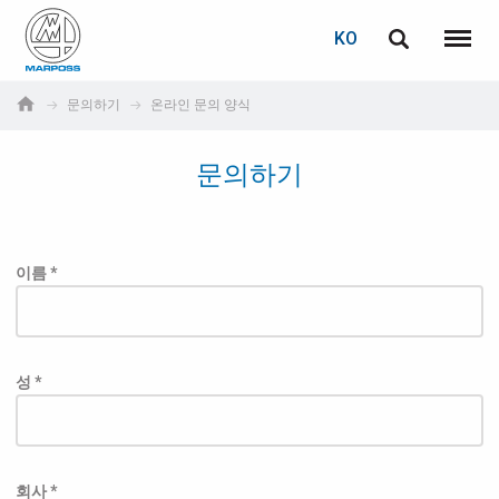
로그인
비밀번호 복구
KO
English
메뉴
Marposs
Deutsch
문의하기
온라인 문의 양식
S.p.A.
이메일
Italiano
문의하기
Français
비밀번호
Español
이름 *
日本語 (Japanese)
中文 (Chinese)
성 *
한국어 (Korean)
아직 등록하지 않으셨다면, 지금 무료로 등록하실 수 있습니다!
여기를 클릭하십시오!
회사 *