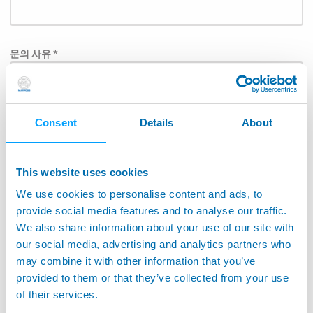
문의 사유 *
Consent
Details
About
Subject
This website uses cookies
We use cookies to personalise content and ads, to
담당자에게 직접 메시지가 전달될 수 있도록 아래 목록에
provide social media features and to analyse our traffic.
서 응용 분야를 선택하여 주십시오.: *
We also share information about your use of our site with
our social media, advertising and analytics partners who
항공우주
may combine it with other information that you’ve
공작기계어플리케이션
provided to them or that they’ve collected from your use
of their services.
공작기계 모니터링