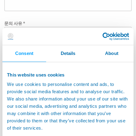
문의 사유 *
Consent
Details
About
Subject
This website uses cookies
We use cookies to personalise content and ads, to
담당자에게 직접 메시지가 전달될 수 있도록 아래 목록에
provide social media features and to analyse our traffic.
서 응용 분야를 선택하여 주십시오.: *
We also share information about your use of our site with
our social media, advertising and analytics partners who
항공우주
may combine it with other information that you’ve
공작기계어플리케이션
provided to them or that they’ve collected from your use
of their services.
공작기계 모니터링