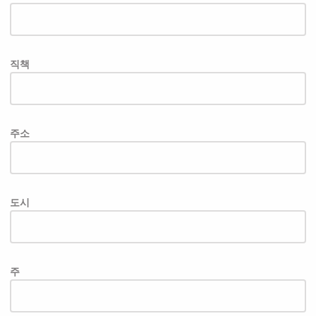
직책
주소
도시
주