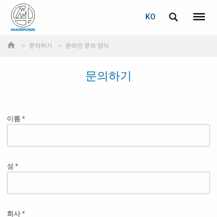
로그인
비밀번호 복구
KO
English
메뉴
Marposs
Deutsch
문의하기
온라인 문의 양식
S.p.A.
이메일
Italiano
문의하기
Français
비밀번호
Español
이름 *
日本語 (Japanese)
中文 (Chinese)
성 *
한국어 (Korean)
아직 등록하지 않으셨다면, 지금 무료로 등록하실 수 있습니다!
여기를 클릭하십시오!
회사 *