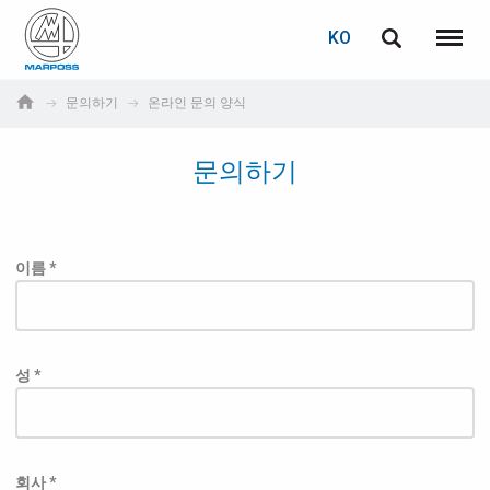
로그인
비밀번호 복구
KO
English
메뉴
Marposs
Deutsch
문의하기
온라인 문의 양식
S.p.A.
이메일
Italiano
문의하기
Français
비밀번호
Español
이름 *
日本語 (Japanese)
中文 (Chinese)
성 *
한국어 (Korean)
아직 등록하지 않으셨다면, 지금 무료로 등록하실 수 있습니다!
여기를 클릭하십시오!
회사 *