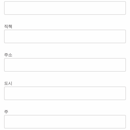
직책
주소
도시
주