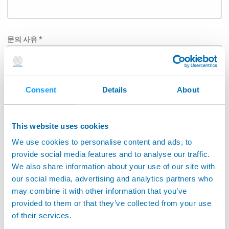
문의 사유 *
Consent
Details
About
Subject
This website uses cookies
We use cookies to personalise content and ads, to
담당자에게 직접 메시지가 전달될 수 있도록 아래 목록에
provide social media features and to analyse our traffic.
서 응용 분야를 선택하여 주십시오.: *
We also share information about your use of our site with
our social media, advertising and analytics partners who
항공우주
may combine it with other information that you’ve
공작기계어플리케이션
provided to them or that they’ve collected from your use
of their services.
공작기계 모니터링