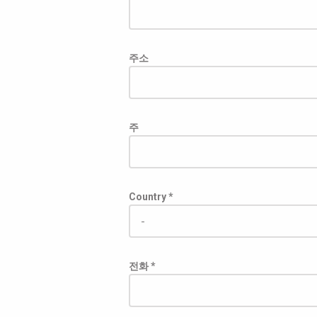
주소
주
Country *
전화 *