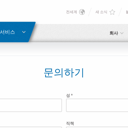
전세계
새 소식
English
비밀번호 복구
Deutsch
 서비스
회사
Italiano
이메일
Français
문의하기
비밀번호
Español
日本語 (Japanese)
성 *
中文 (Chinese)
아직 등록하지 않으셨다면, 지금 무료로 등록하실 수 있습니다!
여기를 클릭하십시오!
직책
한국어 (Korean)