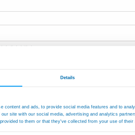
있도록 아래 목록에서 응용 분야를 선택하여 주십시오.: *
Details
공작기계어플리케이션
광학측정기
e content and ads, to provide social media features and to analy
류
Measuring Machines and Speci
 our site with our social media, advertising and analytics partn
Inspection & Test
 provided to them or that they’ve collected from your use of their
Automation