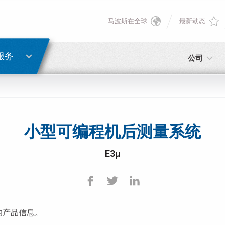
马波斯在全球
最新动态
English
密码重置
Deutsch
服务
公司
Italiano
电子邮箱
Français
小型可编程机后测量系统
密码
Español
E3µ
日本語 (Japanese)
中文 (Chinese)
的产品信息。
如您尚未注册，可立即免费注册！
点击此处！
한국어 (Korean)