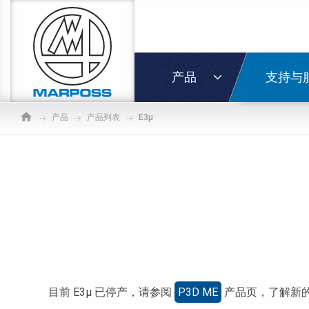
Marposs
S.p.A.
登录
产品
支持与
产品
产品列表
E3µ
目前 E3µ 已停产，请参阅
P3D ME
产品页，了解新