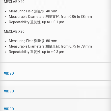
MECLAB.X40
Measuring Field 测量场: 40 mm
Measurable Diameters 测量直径: from 0.06 to 38 mm
Repeatability 重复性: up to ± 0.1 µm
MECLAB.X80
Measuring Field
测量场
: 80 mm
Measurable Diameters
测量直径
: from 0.75 to 78 mm
Repeatability
重复性
: up to ± 0.3 µm
VIDEO
VIDEO
VIDEO