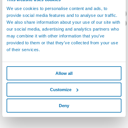
您想要了解什么呢？
We use cookies to personalise content and ads, to
provide social media features and to analyse our traffic.
产品资料/技术报价？
We also share information about your use of our site with
our social media, advertising and analytics partners who
may combine it with other information that you’ve
provided to them or that they’ve collected from your use
of their services.
SUPER-MECLAB X - 该激光直径测量仪带有嵌入式PC，
可检测小的电机轴或磨床、车床零件
Allow all
Customize
Deny