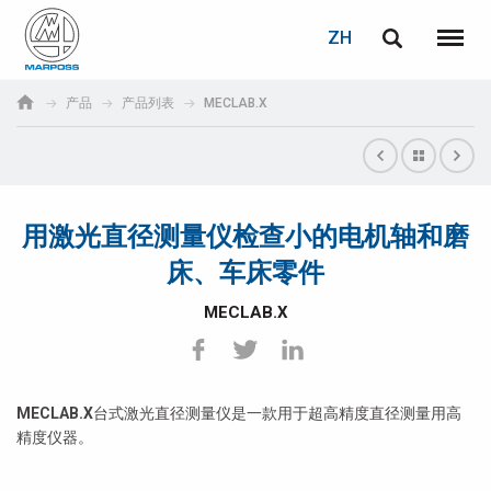
登录
密码重置
ZH
English
菜单
Marposs
Deutsch
产品
产品列表
MECLAB.X
S.p.A.
电子邮箱
Italiano
Français
用激光直径测量仪检查小的电机轴和磨
密码
Español
床、车床零件
日本語 (Japanese)
MECLAB.X
中文 (Chinese)
한국어 (Korean)
MECLAB.X
台式激光直径测量仪是一款用于超高精度直径测量用高
精度仪器。
如您尚未注册，可立即免费注册！
点击此处！