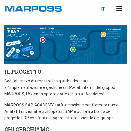
IT
Marposs
English
S.p.A.
Deutsch
Italiano
Français
Español
IL PROGETTO
Con l’obiettivo di ampliare la squadra dedicata
日本語 (Japanese)
all’implementazione e gestione di SAP, all’interno del gruppo
MARPOSS, l’Azienda apre le porte della sua Academy!
中文 (Chinese)
MARPOSS SAP ACADEMY sarà l’occasione per formare nuovi
한국어 (Korean)
Analisti Funzionali e Sviluppatori SAP e portarli a bordo del
progetto ERP che farà dialogare tutte le aziende del gruppo.
CHI CERCHIAMO