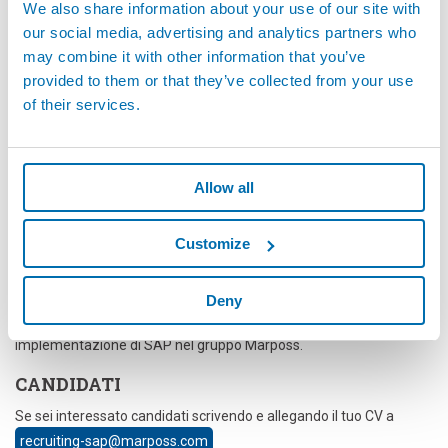
We also share information about your use of our site with
massimo 6 mesi
e seguiranno specifiche sessioni formative e
our social media, advertising and analytics partners who
momenti di attività pratica sui moduli SAP, ed in particolare negli
ambiti:
may combine it with other information that you’ve
provided to them or that they’ve collected from your use
FI/CO - Finance & Controlling
of their services.
SD/PS – Sales and Distribution & Project System
Allow all
PP/MM - Production Planning & Material Management
Customize
ABAP Developer
Deny
Terminato il periodo di tirocinio potrai entrare a far parte del team
di lavoro che si occupa del supporto, miglioramento e
implementazione di SAP nel gruppo Marposs.
CANDIDATI
Se sei interessato candidati scrivendo e allegando il tuo CV a
recruiting-sap@marposs.com