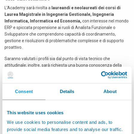
L’Academy sarà rivolta a
laureandi e neolaureati
dei corsi di
Laurea Magistrale in Ingegneria Gestionale, Ingegneria
Informatica, Informatica ed Economia,
con interesse nel mondo
ERP e spiccata propensione ai ruoli di Analista Funzionale o
Sviluppatore che comprendono capacità di coordinamento,
gestione e risoluzioni di problematiche complesse e di supporto
proattivo.
Saranno valutati i profili sia dal punto di vista tecnico che
attitudinale; inoltre, sarà richiesta una buona conoscenza della
lingua inglese per poter dialogare con le funzioni estere
dell’azienda.
COSA OFFRIAMO
Consent
Details
About
Inseriremo 10 candidati che saranno coinvolti in un percorso che
alternerà ore di formazione ad ore di affiancamento al personale
This website uses cookies
esperto delle principali Business Unit dell’Azienda.
We use cookies to personalise content and ads, to
I partecipanti saranno accolti presso la sede centrale di Bentivoglio
provide social media features and to analyse our traffic.
(BO), mediante l’attivazione di un
Tirocinio retribuito di