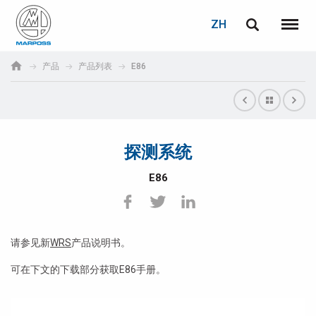
登录
密码重置
ZH
English
菜单
Marposs
Deutsch
产品
产品列表
E86
S.p.A.
电子邮箱
Italiano
Français
探测系统
密码
Español
E86
日本語 (Japanese)
中文 (Chinese)
请参见新
WRS
产品说明书。
한국어 (Korean)
可在下文的下载部分获取E86手册。
如您尚未注册，可立即免费注册！
点击此处！