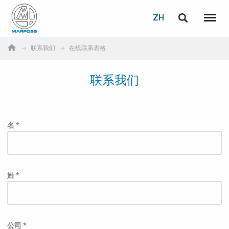
登录
密码重置
ZH
English
菜单
Marposs
Deutsch
联系我们
在线联系表格
S.p.A.
电子邮箱
Italiano
联系我们
Français
密码
Español
名 *
日本語 (Japanese)
中文 (Chinese)
姓 *
한국어 (Korean)
如您尚未注册，可立即免费注册！
点击此处！
公司 *