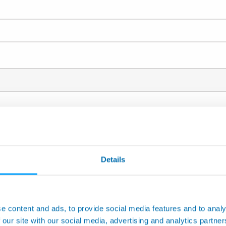
部门，请在下面列表中的选择对应的应用范围: *
机床应用
Details
柔性非接触式测量
自动测量机和定制应用
测试及检测
e content and ads, to provide social media features and to analy
 our site with our social media, advertising and analytics partn
自动化（装配线及生产线）