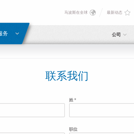
马波斯在全球
最新动态
English
密码重置
Deutsch
服务
公司
Italiano
电子邮箱
Français
联系我们
密码
Español
日本語 (Japanese)
姓 *
中文 (Chinese)
如您尚未注册，可立即免费注册！
点击此处！
职位
한국어 (Korean)