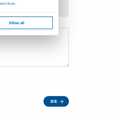
 services.
Allow all
发送