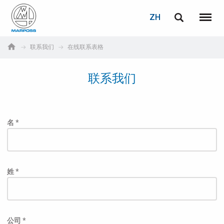
登录
密码重置
ZH
English
菜单
Marposs
Deutsch
联系我们
在线联系表格
S.p.A.
电子邮箱
Italiano
联系我们
Français
密码
Español
名 *
日本語 (Japanese)
中文 (Chinese)
姓 *
한국어 (Korean)
如您尚未注册，可立即免费注册！
点击此处！
公司 *