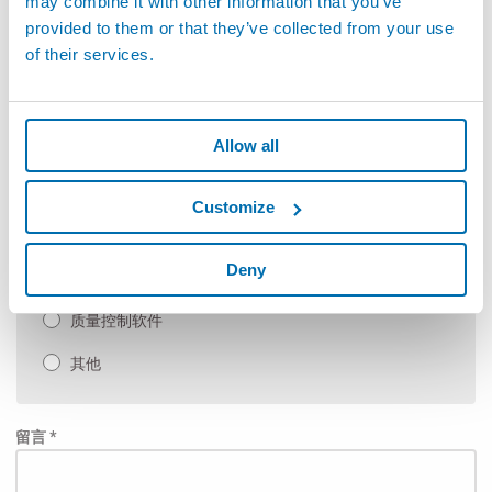
may combine it with other information that you’ve
柔性非接触式测量
provided to them or that they’ve collected from your use
of their services.
手动检具以及SPC软件
自动测量机和定制应用
Allow all
手动测台
测试及检测
Customize
泄漏检测和装配
Deny
自动化（装配线及生产线）
质量控制软件
其他
留言 *