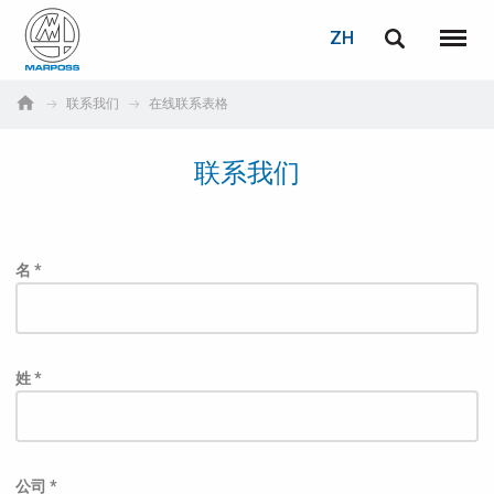
登录
密码重置
ZH
English
菜单
Marposs
Deutsch
联系我们
在线联系表格
S.p.A.
电子邮箱
Italiano
联系我们
Français
密码
Español
名 *
日本語 (Japanese)
中文 (Chinese)
姓 *
한국어 (Korean)
如您尚未注册，可立即免费注册！
点击此处！
公司 *