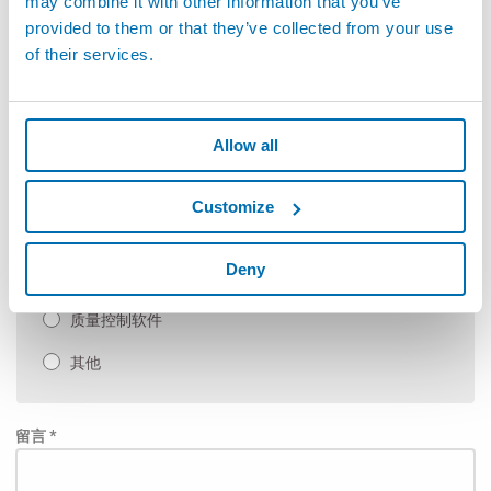
may combine it with other information that you’ve
柔性非接触式测量
provided to them or that they’ve collected from your use
of their services.
手动检具以及SPC软件
自动测量机和定制应用
Allow all
手动测台
测试及检测
Customize
泄漏检测和装配
Deny
自动化（装配线及生产线）
质量控制软件
其他
留言 *