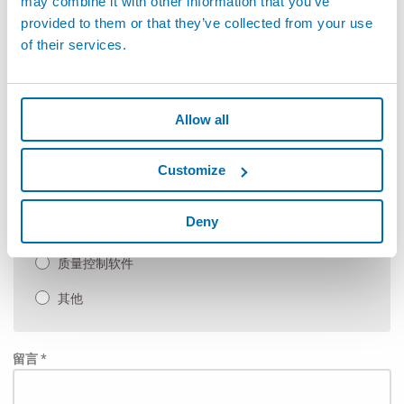
may combine it with other information that you’ve
柔性非接触式测量
provided to them or that they’ve collected from your use
of their services.
手动检具以及SPC软件
自动测量机和定制应用
Allow all
手动测台
测试及检测
Customize
泄漏检测和装配
Deny
自动化（装配线及生产线）
质量控制软件
其他
留言 *