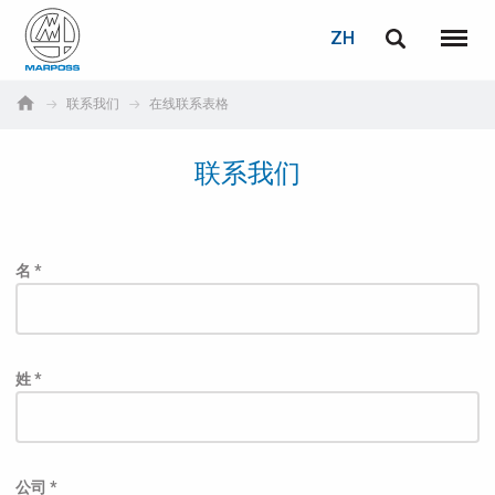
登录
密码重置
ZH
English
菜单
Marposs
Deutsch
联系我们
在线联系表格
S.p.A.
电子邮箱
Italiano
联系我们
Français
密码
Español
名 *
日本語 (Japanese)
中文 (Chinese)
姓 *
한국어 (Korean)
如您尚未注册，可立即免费注册！
点击此处！
公司 *