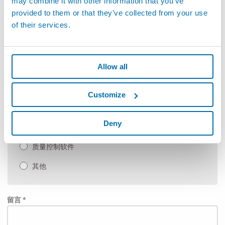
may combine it with other information that you’ve
柔性非接触式测量
provided to them or that they’ve collected from your use
of their services.
手动检具以及SPC软件
自动测量机和定制应用
Allow all
手动测台
测试及检测
Customize
泄漏检测和装配
Deny
自动化（装配线及生产线）
质量控制软件
其他
留言 *