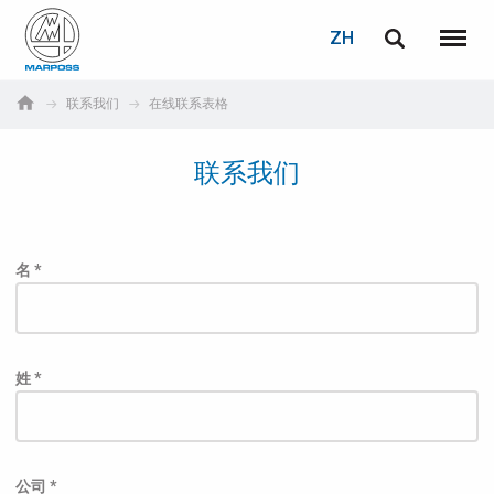
登录
密码重置
ZH
English
菜单
Marposs
Deutsch
联系我们
在线联系表格
S.p.A.
电子邮箱
Italiano
联系我们
Français
密码
Español
名 *
日本語 (Japanese)
中文 (Chinese)
姓 *
한국어 (Korean)
如您尚未注册，可立即免费注册！
点击此处！
公司 *