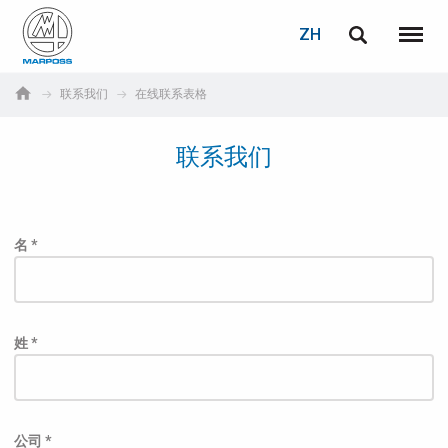
登录
密码重置
ZH
English
菜单
Marposs
Deutsch
联系我们
在线联系表格
S.p.A.
电子邮箱
Italiano
联系我们
Français
密码
Español
名 *
日本語 (Japanese)
中文 (Chinese)
姓 *
한국어 (Korean)
如您尚未注册，可立即免费注册！
点击此处！
公司 *