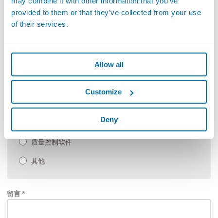
may combine it with other information that you’ve
柔性非接触式测量
provided to them or that they’ve collected from your use
of their services.
手动检具以及SPC软件
自动测量机和定制应用
Allow all
手动测台
测试及检测
Customize
泄漏检测和装配
Deny
自动化（装配线及生产线）
质量控制软件
其他
留言 *