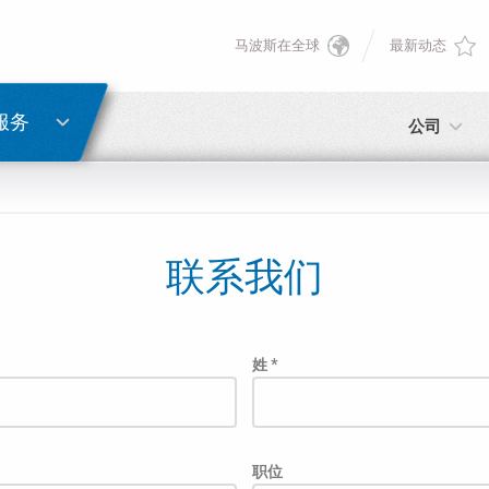
马波斯在全球
最新动态
English
密码重置
Deutsch
服务
公司
Italiano
电子邮箱
Français
联系我们
密码
Español
日本語 (Japanese)
姓 *
中文 (Chinese)
如您尚未注册，可立即免费注册！
点击此处！
职位
한국어 (Korean)