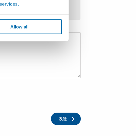
 services.
Allow all
发送