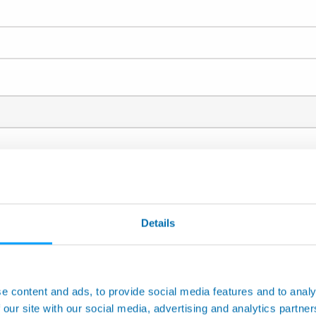
部门，请在下面列表中的选择对应的应用范围: *
机床应用
Details
柔性非接触式测量
自动测量机和定制应用
测试及检测
e content and ads, to provide social media features and to analy
 our site with our social media, advertising and analytics partn
自动化（装配线及生产线）